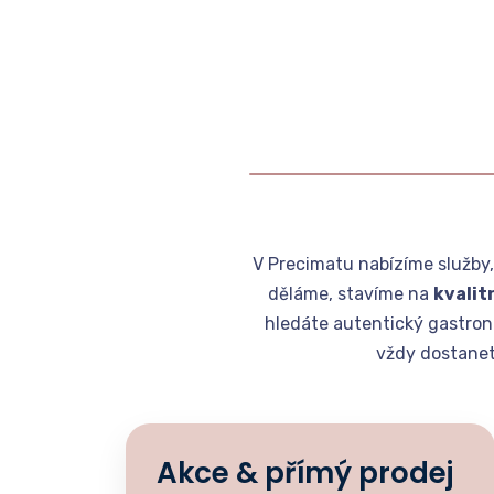
V Precimatu nabízíme služby
děláme, stavíme na
kvalit
hledáte autentický gastrono
vždy dostanet
Akce & přímý prodej