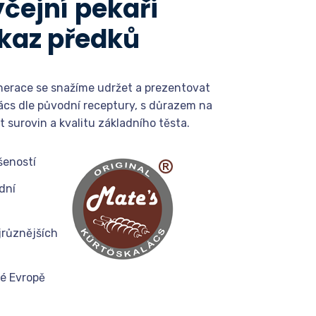
čejní pekaři
kaz předků
erace se snažíme udržet a prezentovat
ács dle původní receptury, s důrazem na
t surovin a kvalitu základního těsta.
šeností
dní
jrůznějších
lé Evropě