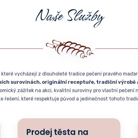
N
a
š
e
S
l
u
ž
b
y
, které vycházejí z dlouholeté tradice pečení pravého maďa
ních surovinách, originální receptuře, tradiční výrobě
mický zážitek na akci, kvalitní suroviny pro vlastní pečení 
e řešení, které respektuje původ a jedinečnost tohoto tradi
Prodej těsta na