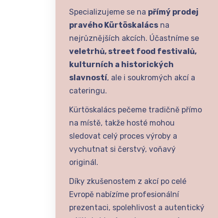
Specializujeme se na
přímý prodej
pravého Kürtöskalács
na
nejrůznějších akcích. Účastníme se
veletrhů, street food festivalů,
kulturních a historických
slavností
, ale i soukromých akcí a
cateringu.
Kürtöskalács pečeme tradičně přímo
na místě, takže hosté mohou
sledovat celý proces výroby a
vychutnat si čerstvý, voňavý
originál.
Díky zkušenostem z akcí po celé
Evropě nabízíme profesionální
prezentaci, spolehlivost a autentický