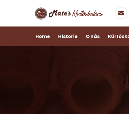
Home
Historie
O nás
Kürtösk