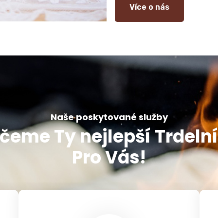
Více o nás
Naše poskytované služby
čeme Ty nejlepší Trdeln
Pro Vás!