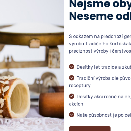
Nejsme oby
Neseme od
S odkazem na předchozí gen
výrobu tradičního Kürtöskal
preciznost výroby i čerstvos
Desítky let tradice a zku
Tradiční výroba dle půvo
receptury
Desítky akci ročně na ne
akcích
Naše působnost je po ce