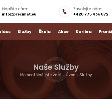
Napište nám:
Zavolejte nám:
info@precimat.eu
+420 775 436 872
alács
Služby
Škola
Akce
Kariéra
Franš
Naše Služby
Momentálně jste zde!
Úvod
Služby