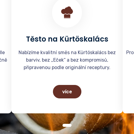
Těsto na Kürtöskalács
le
Nabízíme kvalitní směs na Kürtöskalács bez
Pro
učně
barviv, bez „Eček“ a bez kompromisů,
připravenou podle originální receptury.
více