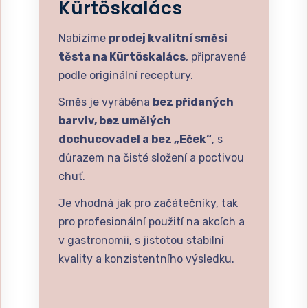
Kürtöskalács
Nabízíme
prodej kvalitní směsi
těsta na Kürtöskalács
, připravené
podle originální receptury.
Směs je vyráběna
bez přidaných
barviv, bez umělých
dochucovadel a bez „Eček“
, s
důrazem na čisté složení a poctivou
chuť.
Je vhodná jak pro začátečníky, tak
pro profesionální použití na akcích a
v gastronomii, s jistotou stabilní
kvality a konzistentního výsledku.