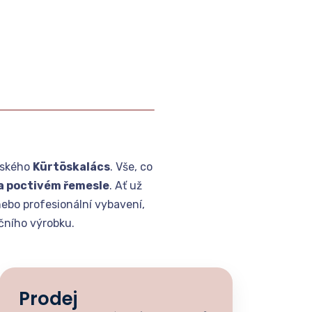
rského
Kürtöskalács
. Vše, co
 a poctivém řemesle
. Ať už
nebo profesionální vybavení,
čního výrobku.
Prodej