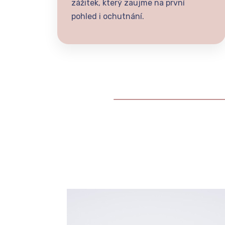
zážitek, který zaujme na první
pohled i ochutnání.