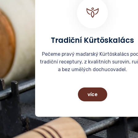
Tradiční Kürtöskalács
Pečeme pravý maďarský Kürtöskalács pod
tradiční receptury, z kvalitních surovin, r
a bez umělých dochucovadel.
více