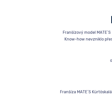
Franšízový model MATE´S K
Know-how nevzniklo přes 
Franšíza MATE´S Kürtöskalács