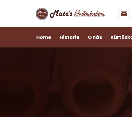
Home
Historie
O nás
Kürtösk