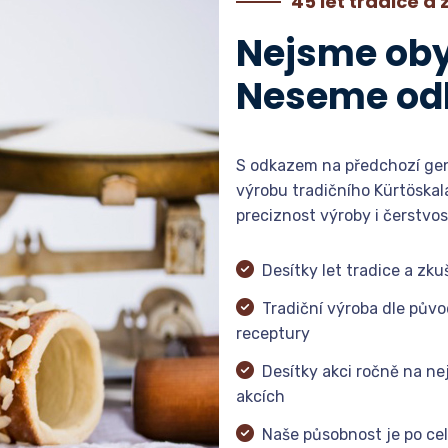
45 let tradice a
Nejsme oby
Neseme od
S odkazem na předchozí gen
výrobu tradičního Kürtöskal
preciznost výroby i čerstvos
Desítky let tradice a zku
Tradiční výroba dle půvo
receptury
Desítky akci ročně na ne
akcích
Naše působnost je po ce