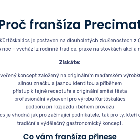
Proč franšíza Precima
ürtöskalács je postaven na dlouholetých zkušenostech z Če
noc – vychází z rodinné tradice, praxe na stovkách akcí a n
Získáte:
ověřený koncept založený na originálním maďarském výrobk
silnou značku s jasnou identitou a příběhem
přístup k tajné receptuře a originální směsi těsta
profesionální vybavení pro výrobu Kürtöskalács
podporu při rozjezdu i během provozu
 je vhodná jak pro začínající podnikatele, tak pro ty, kteří ch
tradiční a výdělečný gastronomický koncept.
Co vám franšíza přinese