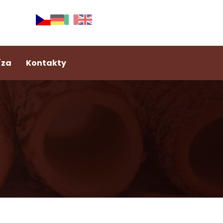
íza
Kontakty
s