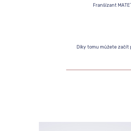
Franšízant MATE´
Díky tomu můžete začít p