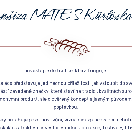
n
š
í
z
a
M
A
T
E
´
S
K
ü
r
t
ö
s
k
a
investujte do tradice, která funguje
alács představuje jedinečnou příležitost, jak vstoupit do 
ástí zavedené značky, která staví na tradici, kvalitních su
 anonymní produkt, ale o ověřený koncept s jasným původem,
poptávkou.
erý přitahuje pozornost vůní, vizuálním zpracováním i chutí
kalács atraktivní investici vhodnou pro akce, festivaly, tr