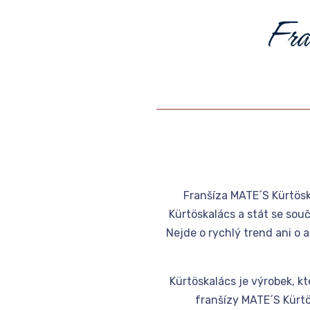
F
r
a
Franšíza MATE´S Kürtösk
Kürtöskalács a stát se souč
Nejde o rychlý trend ani o
Kürtöskalács je výrobek, kt
franšízy MATE´S Kürtös