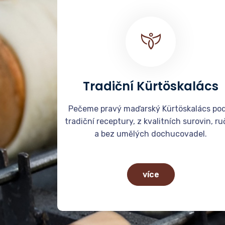
Tradiční Kürtöskalács
Pečeme pravý maďarský Kürtöskalács pod
tradiční receptury, z kvalitních surovin, r
a bez umělých dochucovadel.
více