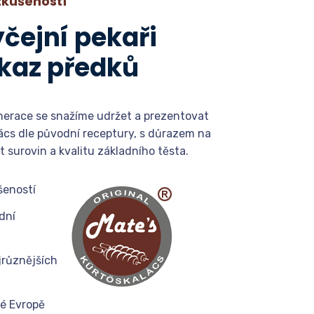
 zkušeností
čejní pekaři
kaz předků
erace se snažíme udržet a prezentovat
ács dle původní receptury, s důrazem na
t surovin a kvalitu základního těsta.
šeností
dní
jrůznějších
lé Evropě