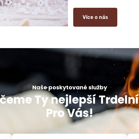
Více o nás
Naše poskytované služby
čeme Ty nejlepší Trdeln
Pro Vás!