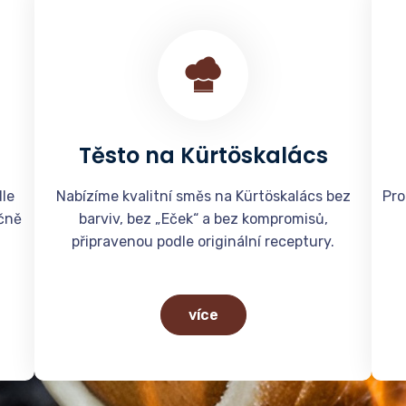
Těsto na Kürtöskalács
le
Nabízíme kvalitní směs na Kürtöskalács bez
Pro
učně
barviv, bez „Eček“ a bez kompromisů,
připravenou podle originální receptury.
více