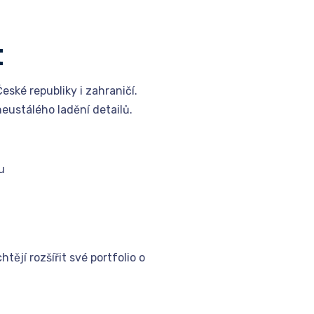
t
ské republiky i zahraničí.
eustálého ladění detailů.
u
tějí rozšířit své portfolio o