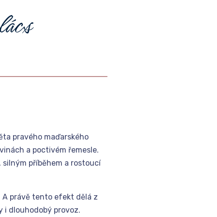
l
á
c
s
světa pravého maďarského
rovinách a poctivém řemesle.
 silným příběhem a rostoucí
. A právě tento efekt dělá z
hy i dlouhodobý provoz.