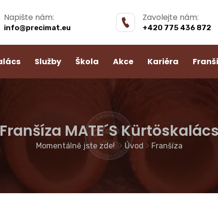
Napište nám:
Zavolejte nám:
info@precimat.eu
+420 775 436 872
alács
Služby
Škola
Akce
Kariéra
Franš
Franšíza MATE´S Kürtöskalác
Momentálně jste zde!
Úvod
Franšíza